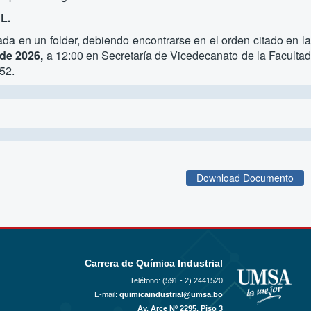
L.
da en un folder, debiendo encontrarse en el orden citado en l
 de 2026,
a 12:00 en Secretaría de Vicedecanato de la Faculta
52.
Download Documento
Carrera de Química Industrial
Teléfono: (591 - 2)
2441520
E-mail:
quimicaindustrial@umsa.bo
Av. Arce Nº 2295, Piso 3