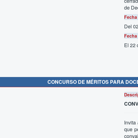
cerrad
de Dec
Fecha 
Del 0
Fecha 
El 22
CONCURSO DE MÉRITOS PARA DOCE
Descri
CONV
Invita
que p
conval