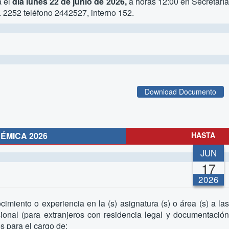
a
el
día lunes 22 de junio de 2026,
a horas 12:00 en Secretarí
. 2252 teléfono 2442527, interno 152.
Download Documento
ÉMICA 2026
HASTA
JUN
17
2026
imiento o experiencia en la (s) asignatura (s) o área (s) a las
onal (para extranjeros con residencia legal y documentación
s para el cargo de: