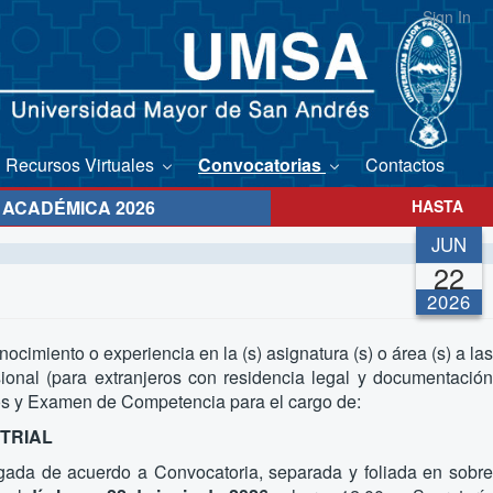
Sign In
Recursos Virtuales
Convocatorias
Contactos
ACADÉMICA 2026
HASTA
JUN
22
2026
cimiento o experiencia en la (s) asignatura (s) o área (s) a las
onal (para extranjeros con residencia legal y documentación
tos y Examen de Competencia para el cargo de:
TRIAL
gada de acuerdo a Convocatoria, separada y foliada en sobr