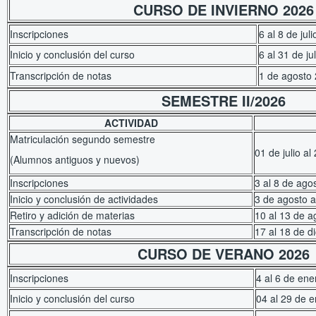
CURSO DE INVIERNO 2026
Inscripciones
6 al 8 de jul
Inicio y conclusión del curso
6 al 31 de ju
Transcripción de notas
1 de agosto
SEMESTRE II/2026
ACTIVIDAD
Matriculación segundo semestre
01 de julio a
(Alumnos antiguos y nuevos)
Inscripciones
3 al 8 de ago
Inicio y conclusión de actividades
3 de agosto a
Retiro y adición de materias
10 al 13 de 
Transcripción de notas
17 al 18 de d
CURSO DE VERANO 2026
Inscripciones
4 al 6 de en
Inicio y conclusión del curso
04 al 29 de 