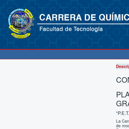
Descri
CON
PL
GR
"P.E.T
La Car
de mod