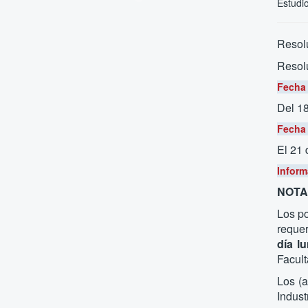
Estudi
Resolu
Resol
Fecha 
Del 1
Fecha 
El 21
Inform
NOTA.
Los po
requer
día l
Facult
Los (a
Indust