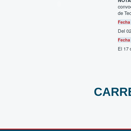
NOTA
convoc
de Tec
Fecha 
Del 0
Fecha 
El 17
CARRE