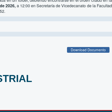
da en un folder, debiendo encontrarse en el orden citado en l
 de 2026,
a 12:00 en Secretaría de Vicedecanato de la Faculta
52.
Download Documento
STRIAL