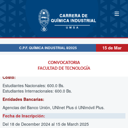
15 de Mar
C.P.F. QUÍMICA INDUSTRIAL II/2025
CONVOCATORIA
CONVOCATORIA
Descripción:
CURSO PREFACULTATIVO O PREUNIVERSITARIO
FACULTAD DE TECNOLOGÍA
Costo:
Estudiantes Nacionales: 600.0 Bs.
Estudiantes Internacionales: 600.0 Bs.
Entidades Bancarias:
Agencias del Banco Unión, UNInet Plus ó UNImóvil Plus.
Fecha de Inscripción:
Del 18 de December 2024
al 15 de March 2025