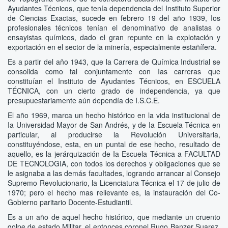
Ayudantes Técnicos, que tenía dependencia del Instituto Superior
de Ciencias Exactas, sucede en febrero 19 del año 1939, Ios
profesionales técnicos tenían el denominativo de analistas o
ensayistas químicos, dado el gran repunte en la explotación y
exportación en el sector de la minería, especialmente estañífera.
Es a partir del año 1943, que la Carrera de Química Industrial se
consolida como tal conjuntamente con Ias carreras que
constituían el Instituto de Ayudantes Técnicos, en ESCUELA
TÉCNICA, con un cierto grado de independencia, ya que
presupuestariamente aún dependía de I.S.C.E.
El año 1969, marca un hecho histórico en la vida institucional de
Ia Universidad Mayor de San Andrés, y de Ia Escuela Técnica en
particular, al producirse la Revolución Universitaria,
constituyéndose, esta, en un puntal de ese hecho, resultado de
aquello, es la jerárquización de Ia Escuela Técnica a FACULTAD
DE TECNOLOGIA, con todos los derechos y obligaciones que se
le asignaba a las demás facuItades, logrando arrancar al Consejo
Supremo Revolucionario, la Licenciatura Técnica el 17 de julio de
1970; pero el hecho mas relievante es, la instauración del Co-
Gobierno paritario Docente-Estudiantil.
Es a un año de aquel hecho histórico, que mediante un cruento
golpe de estado Militar, el entonces coronel Rugo Banzer Suarez,