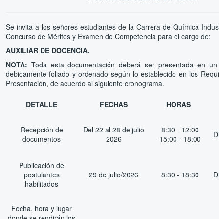
Se invita a los señores estudiantes de la Carrera de Química Industr
Concurso de Méritos y Examen de Competencia para el cargo de:
AUXILIAR DE DOCENCIA.
NOTA:
Toda esta documentación deberá ser presentada en un 
debidamente foliado y ordenado según lo establecido en los Requi
Presentación, de acuerdo al siguiente cronograma.
DETALLE
FECHAS
HORAS
Recepción de
Del 22 al 28 de julio
8:30 - 12:00
D
documentos
2026
15:00 - 18:00
Publicación de
postulantes
29 de julio/2026
8:30 - 18:30
D
habilitados
Fecha, hora y lugar
donde se rendirán los